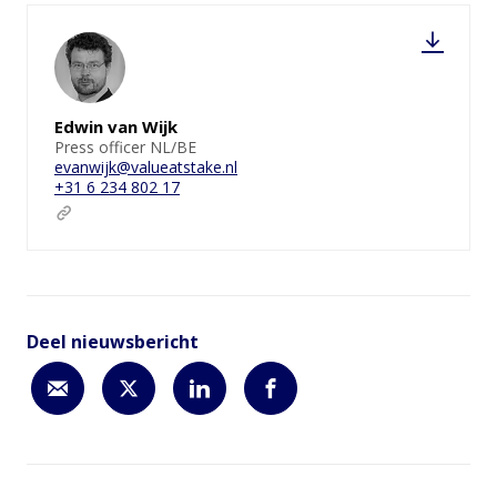
Edwin van Wijk
Press officer NL/BE
evanwijk@valueatstake.nl
+31 6 234 802 17
Deel nieuwsbericht