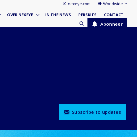
nexeye.com
Worldwide
OVER NEXEYE
IN THE NEWS
PERSKITS
CONTACT
Abonneer
Subscribe to updates