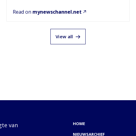
Read on
mynewschannel.net
View all
HOME
gte van
NIEUWSARCHIEF