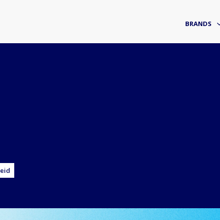
BRANDS
eid