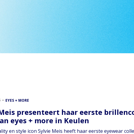
6
EYES + MORE
 Meis presenteert haar eerste brillenc
van eyes + more in Keulen
ity en style icon Sylvie Meis heeft haar eerste eyewear col