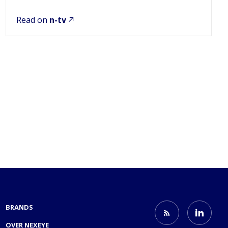
Read on
n-tv
BRANDS
OVER NEXEYE