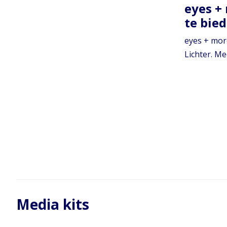
eyes +
te bie
eyes + mor
Lichter. Me
Media kits