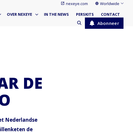
nexeye.com
Worldwide
OVER NEXEYE
IN THE NEWS
PERSKITS
CONTACT
Abonneer
AR DE
LO
het Nederlandse
illenketen de