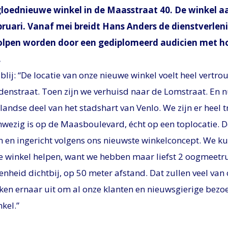
loednieuwe winkel in de Maasstraat 40. De winkel 
ebruari. Vanaf mei breidt Hans Anders de dienstverlen
olpen worden door een gediplomeerd audicien met h
.
blij: “De locatie van onze nieuwe winkel voelt heel vertr
denstraat. Toen zijn we verhuisd naar de Lomstraat. En n
landse deel van het stadshart van Venlo. We zijn er heel 
wezig is op de Maasboulevard, écht op een toplocatie. De
 en ingericht volgens ons nieuwste winkelconcept. We 
e winkel helpen, want we hebben maar liefst 2 oogmeetr
enheid dichtbij, op 50 meter afstand. Dat zullen veel van
ken ernaar uit om al onze klanten en nieuwsgierige bezo
kel.”