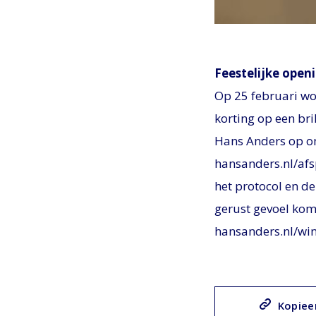
JPEG
Feestelijke open
Op 25 februari wor
korting op een br
Hans Anders op om
hansanders.nl/afs
het protocol en d
gerust gevoel kom
hansanders.nl/win
Kopieer