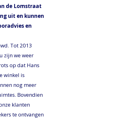
aan de Lomstraat
ing uit en kunnen
ooradvies en
ouwd. Tot 2013
u zijn we weer
trots op dat Hans
 winkel is
kunnen nog meer
uimtes. Bovendien
 onze klanten
ekers te ontvangen