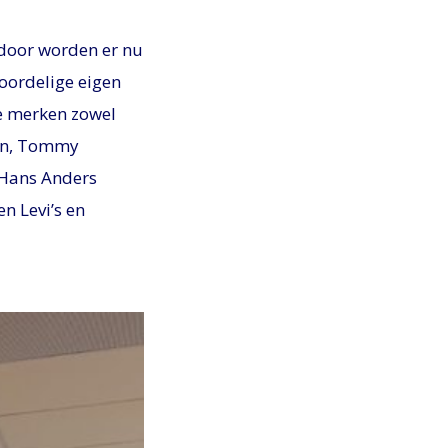
door worden er nu
voordelige eigen
de merken zowel
Ban, Tommy
t Hans Anders
n Levi’s en