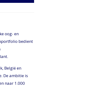
jke oog- en
nportfolio bedient
n
lant.
k, België en
. De ambitie is
en naar 1.000