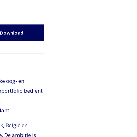
Download
jke oog- en
nportfolio bedient
n
lant.
k, België en
. De ambitie is