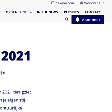
nexeye.com
Worldwide
OVER NEXEYE
IN THE NEWS
PERSKITS
CONTACT
Abonneer
 2021
ts
in 2021 terugziet
je eigen stijl
ontuurlijke