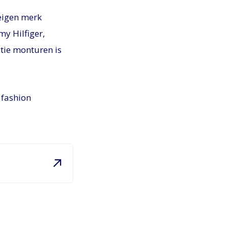
eigen merk
y Hilfiger,
ctie monturen is
 fashion