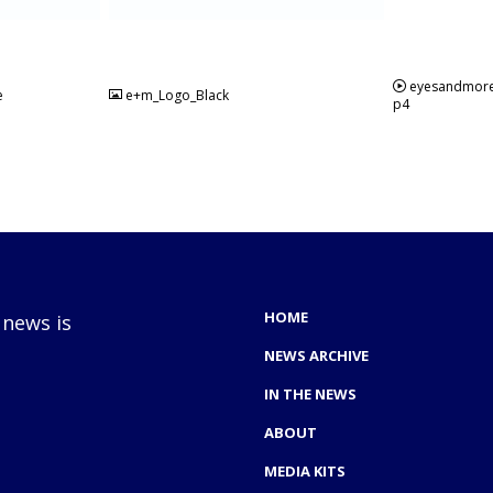
JPG
MP4
eyesandmor
e
e+m_Logo_Black
p4
HOME
 news is
NEWS ARCHIVE
IN THE NEWS
ABOUT
MEDIA KITS