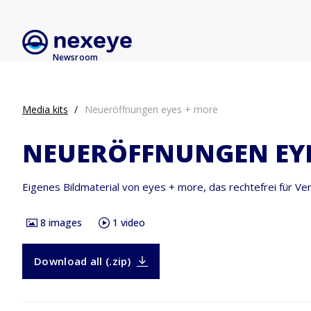
Newsroom
Media kits
Neueröffnungen eyes + more
NEUERÖFFNUNGEN EYE
Eigenes Bildmaterial von eyes + more, das rechtefrei für V
8
images
1
video
Download all (.zip)