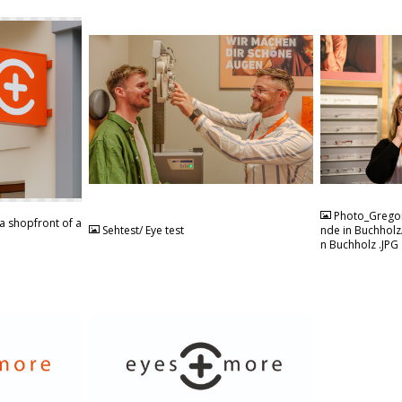
JPG
JPG
Photo_Gregor
a shopfront of a
Sehtest/ Eye test
nde in Buchholz
n Buchholz .JPG