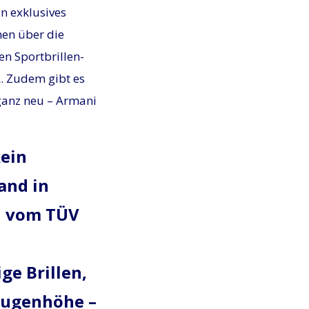
in exklusives
nen über die
en Sportbrillen-
. Zudem gibt es
ganz neu – Armani
kein
and in
n vom TÜV
ge Brillen,
Augenhöhe –