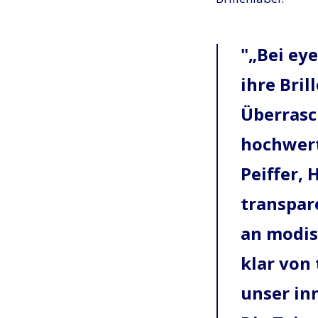
„Bei ey
ihre Bril
Überrasc
hochwerti
Peiffer, 
transpar
an modis
klar von 
unser in