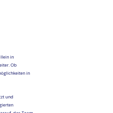
llein in
iter. Ob
möglichkeiten in
tzt und
gierten
darauf, das Team