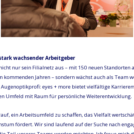
JPG
 stark wachsender Arbeitgeber
icht nur sein Filialnetz aus – mit 150 neuen Standorten a
en kommenden Jahren – sondern wächst auch als Team we
Augenoptikprofi: eyes + more bietet vielfältige Karriere
n Umfeld mit Raum für persönliche Weiterentwicklung.
rauf, ein Arbeitsumfeld zu schaffen, das Vielfalt wertschä
hstum fördert. Wir sind laufend auf der Suche nach enga
 die Teil unseres Teams werden möchten. Ich freue mich 