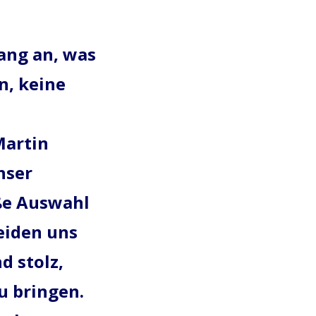
ang an, was
n, keine
Martin
nser
ße Auswahl
eiden uns
d stolz,
u bringen.