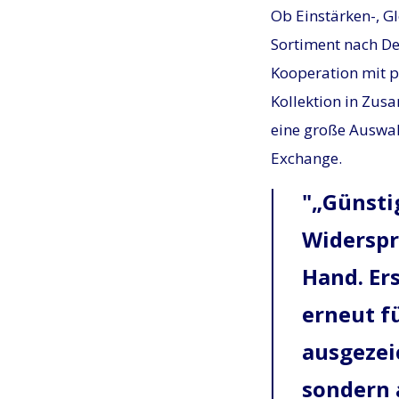
Ob Einstärken-, Gl
Sortiment nach De
Kooperation mit p
Kollektion in Zus
eine große Auswah
Exchange.
„Günsti
Widerspr
Hand. Er
erneut f
ausgezei
sondern 