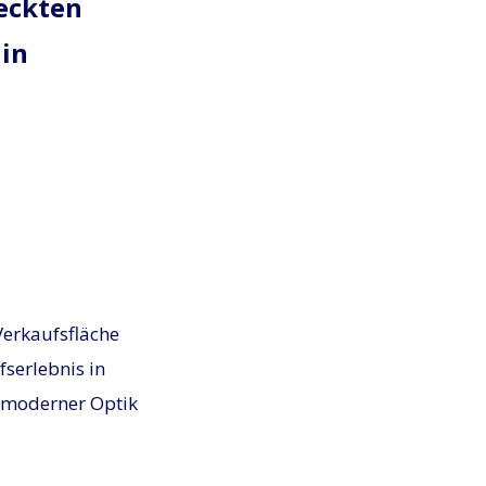
teckten
 in
Verkaufsfläche
serlebnis in
 moderner Optik