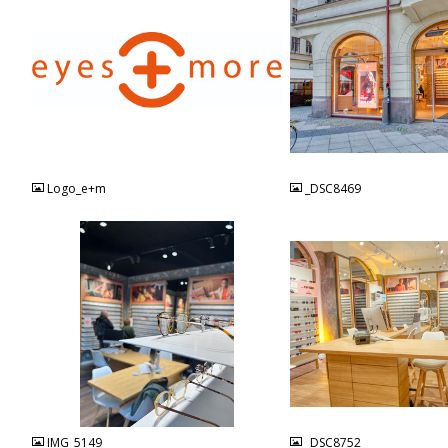
JPG
JPG
Logo_e+m
_DSC8469
JPG
JPG
IMG_5149
_DSC8752